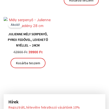
Kosárba teszem
Original
Current
price
price
Akció!
was:
is:
42900 Ft.
39900 Ft.
JULIENNE MÉLY SERPENYŐ,
PYREX FEDŐVEL, LEVEHETŐ
NYÉLLEL – 24CM
42900
Ft
39900
Ft
Kosárba teszem
Hírek
Regisztrált, hírlevélre feliratkozó vásárlóink 10%