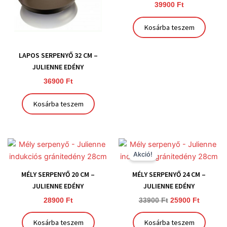
39900
Ft
Kosárba teszem
LAPOS SERPENYŐ 32 CM –
JULIENNE EDÉNY
36900
Ft
Kosárba teszem
Original
Current
price
price
Akció!
was:
is:
33900 Ft.
25900 Ft
MÉLY SERPENYŐ 20 CM –
MÉLY SERPENYŐ 24 CM –
JULIENNE EDÉNY
JULIENNE EDÉNY
28900
Ft
33900
Ft
25900
Ft
Kosárba teszem
Kosárba teszem