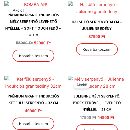
Original
Current
price
price
Akció!
was:
is:
PRÉMIUM GRANIT INDUKCIÓS
55900 Ft.
52900 Ft.
MÉLY SERPENYŐ LEVEHETŐ
HALSÜTŐ SERPENYŐ 34 CM –
NYÉLLEL + SOFT TOUCH FEDŐ –
JULIENNE EDÉNY
28 CM
37900
Ft
55900
Ft
52900
Ft
Kosárba teszem
Kosárba teszem
Original
Current
price
price
Akció!
was:
is:
47900 Ft.
44900 Ft
PRÉMIUM GRANIT INDUKCIÓS
JULIENNE MÉLY SERPENYŐ,
KÉTFÜLŰ SERPENYŐ – 32 CM
PYREX FEDŐVEL, LEVEHETŐ
NYÉLLEL – 28 CM
46900
Ft
47900
Ft
44900
Ft
Kosárba teszem