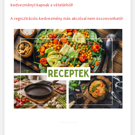
kedvezményt kapnak a vételárból!
A regisztrációs kedvezmény más akcióval nem összevonható!