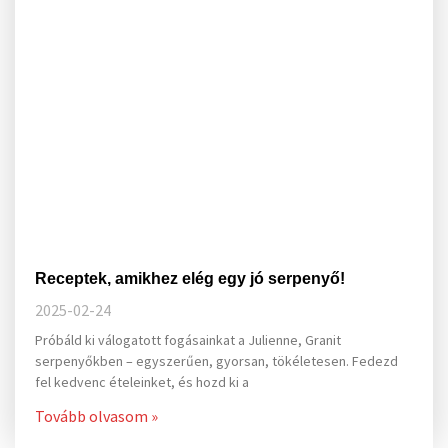
Receptek, amikhez elég egy jó serpenyő!
2025-02-24
Próbáld ki válogatott fogásainkat a Julienne, Granit
serpenyőkben – egyszerűen, gyorsan, tökéletesen. Fedezd
fel kedvenc ételeinket, és hozd ki a
Tovább olvasom »