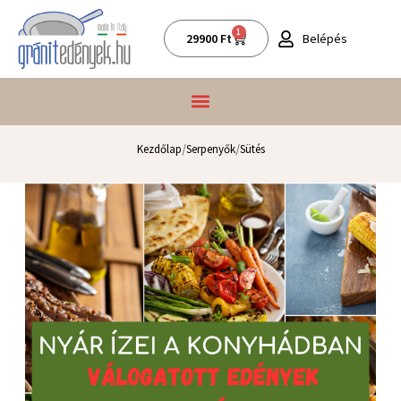
Skip
to
1
Kosár
Belépés
29900
Ft
content
/
/
Kezdőlap
Serpenyők
Sütés