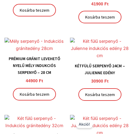
41900
Ft
Kosárba teszem
Kosárba teszem
PRÉMIUM GRÁNIT LEVEHETŐ
NYELŰ MÉLY INDUKCIÓS
KÉTFÜLŰ SERPENYŐ 24CM –
SERPENYŐ – 28 CM
JULIENNE EDÉNY
44900
Ft
30900
Ft
Kosárba teszem
Kosárba teszem
Original
Current
price
price
Akció!
was:
is:
34900 Ft.
26900 Ft