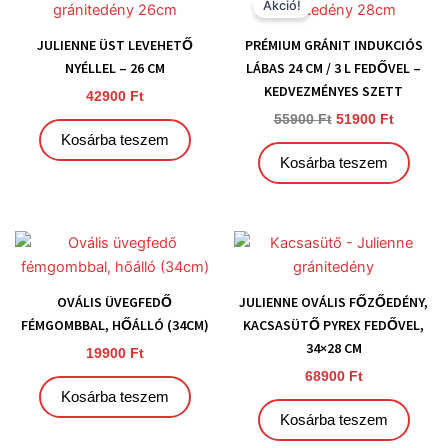
price
price
Akció!
was:
is:
55900 Ft.
51900 Ft
JULIENNE ÜST LEVEHETŐ
PRÉMIUM GRÁNIT INDUKCIÓS
NYÉLLEL – 26 CM
LÁBAS 24 CM / 3 L FEDŐVEL –
KEDVEZMÉNYES SZETT
42900
Ft
55900
Ft
51900
Ft
Kosárba teszem
Kosárba teszem
OVÁLIS ÜVEGFEDŐ
JULIENNE OVÁLIS FŐZŐEDÉNY,
FÉMGOMBBAL, HŐÁLLÓ (34CM)
KACSASÜTŐ PYREX FEDŐVEL,
34×28 CM
19900
Ft
68900
Ft
Kosárba teszem
Kosárba teszem