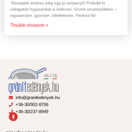
Receptek amihez elég egy jó serpenyő! Próbáld ki
válogatott fogásainkat a Julienne, Granit serpenyőkben –
egyszerűen, gyorsan, tökéletesen. Fedezd fel
Tovább olvasom »
info@granitedenyek.hu
+36-30/902-8706
+36-30/237-8949
F
a
c
e