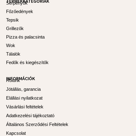
TERMÉKKATEGÓRIÁK
b
Serpenyők
o
Főzőedények
o
k
Tepsik
-
f
Grillezők
Pizza és palacsinta
Wok
Tálalók
Fedők és kiegészítők
INFORMÁCIÓK
Rólunk
Jótállás, garancia
Elállási nyilatkozat
Vásárlási feltételek
Adatkezelési tájékoztató
Általános Szerződési Feltételek
Kapcsolat