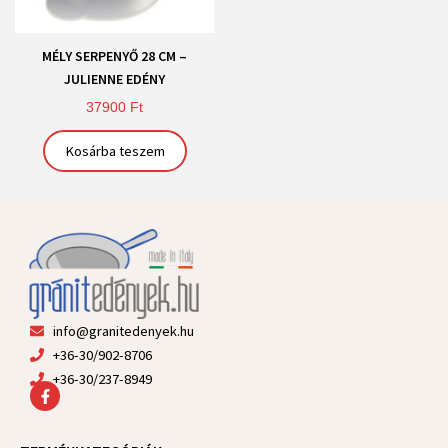
MÉLY SERPENYŐ 28 CM –
JULIENNE EDÉNY
37900
Ft
Kosárba teszem
info@granitedenyek.hu
+36-30/902-8706
+36-30/237-8949
F
a
c
e