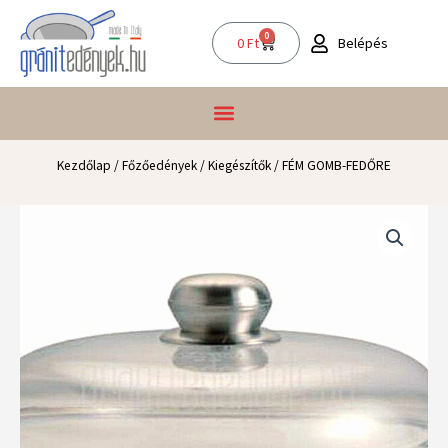
Skip
to
0
Kosár
Belépés
0
Ft
content
Kezdőlap
/
Főzőedények
/
Kiegészítők
/ FÉM GOMB-FEDŐRE