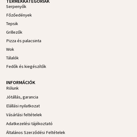
TERMÉKKATEGÓRIÁK
b
Serpenyők
o
o
Főzőedények
k
-
Tepsik
f
Grillezők
Pizza és palacsinta
Wok
Tálalók
Fedők és kiegészítők
INFORMÁCIÓK
Rólunk
Jótállás, garancia
Elállási nyilatkozat
Vásárlási feltételek
Adatkezelési tájékoztató
Általános Szerződési Feltételek