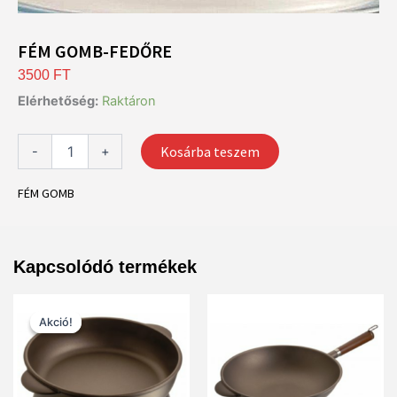
FÉM GOMB-FEDŐRE
3500
FT
FÉM
Elérhetőség:
Raktáron
GOMB-
FEDŐRE
Kosárba teszem
mennyiség
-
+
FÉM GOMB
Kapcsolódó termékek
Original
Current
price
price
Akció!
Akció!
was:
is:
34900 Ft.
26900 Ft.