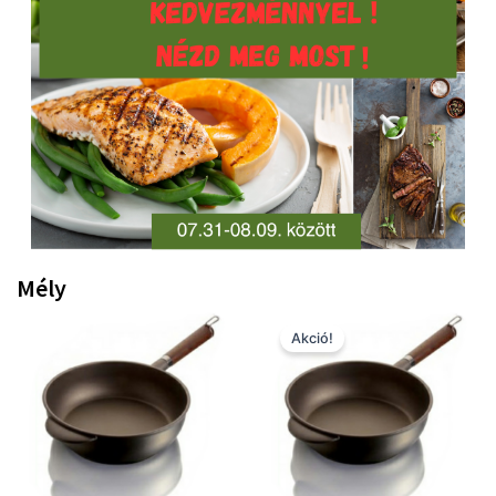
Mély
Original
Current
price
price
Akció!
was:
is:
33900 Ft.
25900 Ft