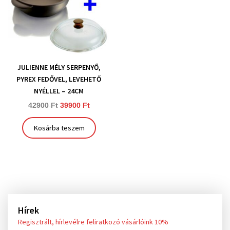
JULIENNE MÉLY SERPENYŐ,
PYREX FEDŐVEL, LEVEHETŐ
NYÉLLEL – 24CM
42900
Ft
39900
Ft
Kosárba teszem
Hírek
Regisztrált, hírlevélre feliratkozó vásárlóink 10%