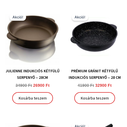
Original
Current
Original
Current
price
price
price
price
Akció!
Akció!
was:
is:
was:
is:
34900 Ft.
26900 Ft.
41900 Ft.
32900 Ft
JULIENNE INDUKCIÓS KÉTFÜLŰ
PRÉMIUM GRÁNIT KÉTFÜLŰ
SERPENYŐ – 28CM
INDUKCIÓS SERPENYŐ – 28 CM
34900
Ft
26900
Ft
41900
Ft
32900
Ft
Kosárba teszem
Kosárba teszem
Original
Current
price
price
Akció!