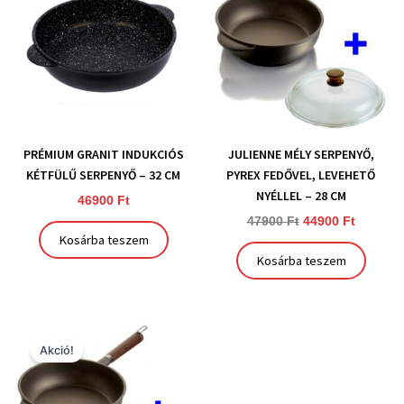
47900 Ft.
44900 Ft
PRÉMIUM GRANIT INDUKCIÓS
JULIENNE MÉLY SERPENYŐ,
KÉTFÜLŰ SERPENYŐ – 32 CM
PYREX FEDŐVEL, LEVEHETŐ
NYÉLLEL – 28 CM
46900
Ft
47900
Ft
44900
Ft
Kosárba teszem
Kosárba teszem
Original
Current
price
price
Akció!
was:
is:
42900 Ft.
39900 Ft.