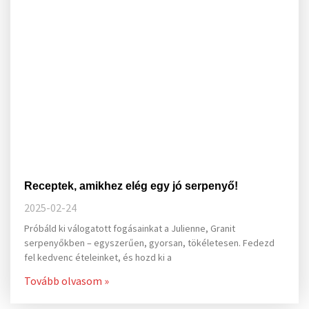
Receptek, amikhez elég egy jó serpenyő!
2025-02-24
Próbáld ki válogatott fogásainkat a Julienne, Granit
serpenyőkben – egyszerűen, gyorsan, tökéletesen. Fedezd
fel kedvenc ételeinket, és hozd ki a
Tovább olvasom »