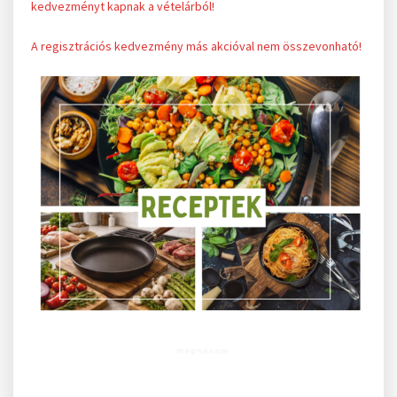
kedvezményt kapnak a vételárból!
A regisztrációs kedvezmény más akcióval nem összevonható!