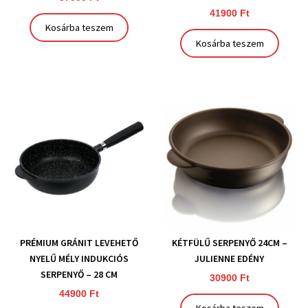
41900
Ft
Kosárba teszem
Kosárba teszem
PRÉMIUM GRÁNIT LEVEHETŐ
KÉTFÜLŰ SERPENYŐ 24CM –
NYELŰ MÉLY INDUKCIÓS
JULIENNE EDÉNY
SERPENYŐ – 28 CM
30900
Ft
44900
Ft