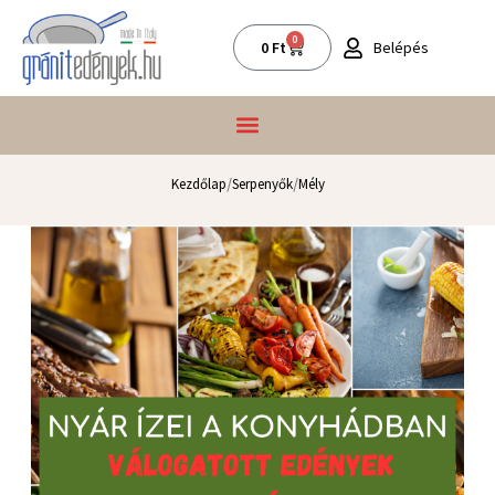
Skip
to
0
Kosár
Belépés
0
Ft
content
/
/
Kezdőlap
Serpenyők
Mély