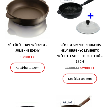
was:
is:
55900 Ft.
52900 Ft
KÉTFÜLŰ SERPENYŐ 32CM –
PRÉMIUM GRANIT INDUKCIÓS
JULIENNE EDÉNY
MÉLY SERPENYŐ LEVEHETŐ
NYÉLLEL + SOFT TOUCH FEDŐ –
37900
Ft
28 CM
Kosárba teszem
55900
Ft
52900
Ft
Kosárba teszem
Original
Current
price
price
Akció!
was:
is: