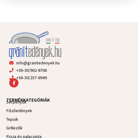
info@granitedenyek.hu
+36-30/902-8706
+36-30/237-8949
F
a
c
e
TERMÉKKATEGÓRIÁK
b
Serpenyők
o
Főzőedények
o
k
Tepsik
-
f
Grillezők
Pizza és palacsinta