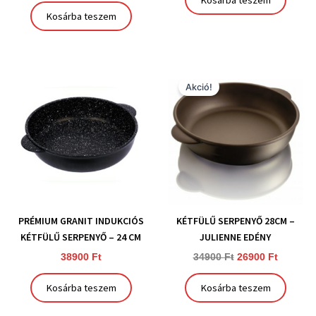
Kosárba teszem
Kosárba teszem
Original
Current
price
price
Akció!
was:
is:
34900 Ft.
26900 Ft
PRÉMIUM GRANIT INDUKCIÓS
KÉTFÜLŰ SERPENYŐ 28CM –
KÉTFÜLŰ SERPENYŐ – 24 CM
JULIENNE EDÉNY
38900
Ft
34900
Ft
26900
Ft
Kosárba teszem
Kosárba teszem