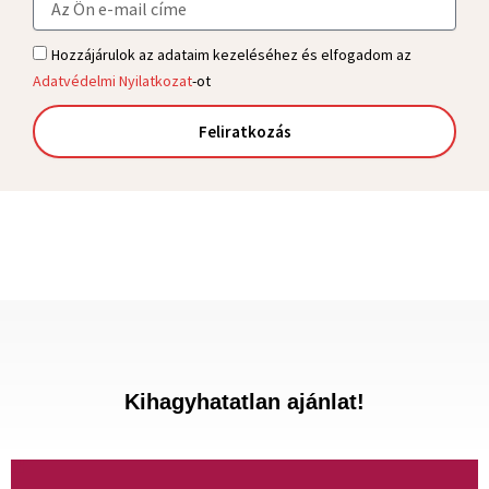
m
a
Ü
Hozzájárulok az adataim kezeléséhez és elfogadom az
i
z
Adatvédelmi Nyilatkozat
-ot
l
e
n
Feliratkozás
e
t
Kihagyhatatlan ajánlat!