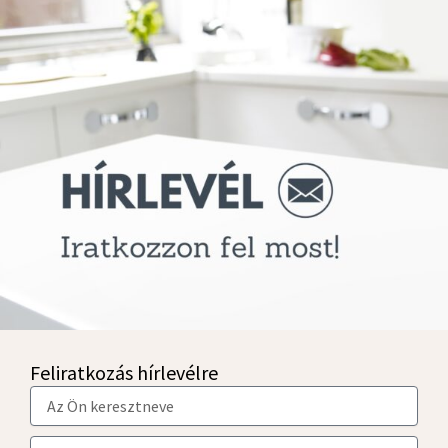
Feliratkozás hírlevélre
N
é
v
E