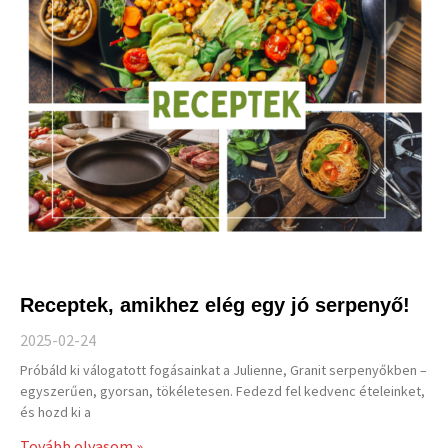
Receptek, amikhez elég egy jó serpenyő!
2025-02-24
Próbáld ki válogatott fogásainkat a Julienne, Granit serpenyőkben –
egyszerűen, gyorsan, tökéletesen. Fedezd fel kedvenc ételeinket,
és hozd ki a
Tovább olvasom »