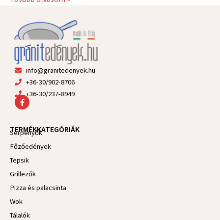
info@granitedenyek.hu
+36-30/902-8706
+36-30/237-8949
F
a
c
e
TERMÉKKATEGÓRIÁK
b
Serpenyők
o
Főzőedények
o
k
Tepsik
-
f
Grillezők
Pizza és palacsinta
Wok
Tálalók