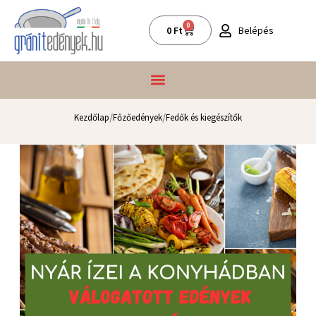
Skip
to
0
Kosár
Belépés
0
Ft
content
/
/
Kezdőlap
Főzőedények
Fedők és kiegészítők