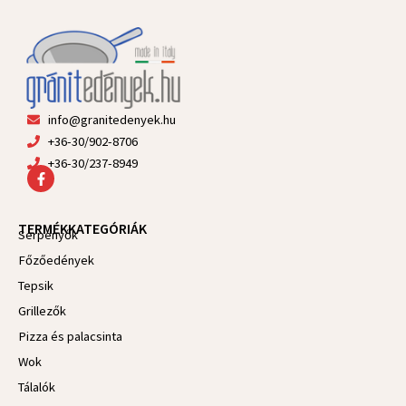
info@granitedenyek.hu
+36-30/902-8706
+36-30/237-8949
F
a
c
e
TERMÉKKATEGÓRIÁK
b
Serpenyők
o
Főzőedények
o
k
Tepsik
-
f
Grillezők
Pizza és palacsinta
Wok
Tálalók