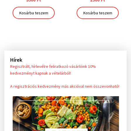
3500
Ft
2500
Ft
Kosárba teszem
Kosárba teszem
Hírek
Regisztrált, hírlevélre feliratkozó vásárlóink 10%
kedvezményt kapnak a vételárból!
A regisztrációs kedvezmény más akcióval nem összevonható!