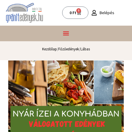
Skip
to
0
Kosár
Belépés
0
Ft
content
/
/
Kezdőlap
Főzőedények
Lábas