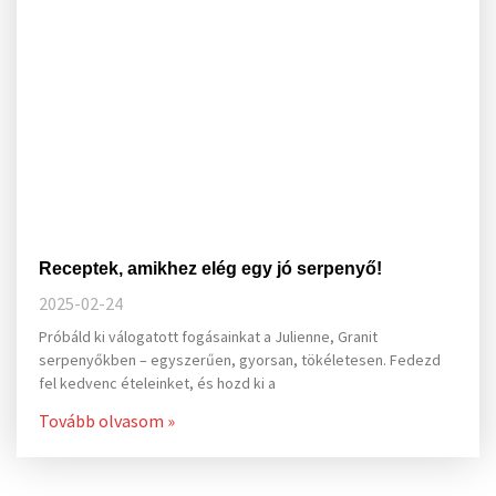
Receptek, amikhez elég egy jó serpenyő!
2025-02-24
Próbáld ki válogatott fogásainkat a Julienne, Granit
serpenyőkben – egyszerűen, gyorsan, tökéletesen. Fedezd
fel kedvenc ételeinket, és hozd ki a
Tovább olvasom »