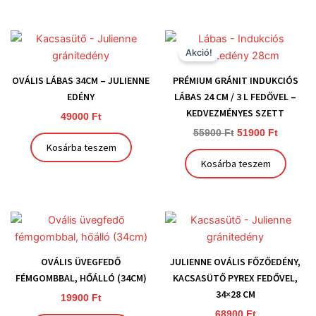
Original
Current
price
price
Akció!
was:
is:
55900 Ft.
51900 Ft
OVÁLIS LÁBAS 34CM – JULIENNE
PRÉMIUM GRÁNIT INDUKCIÓS
EDÉNY
LÁBAS 24 CM / 3 L FEDŐVEL –
KEDVEZMÉNYES SZETT
49000
Ft
55900
Ft
51900
Ft
Kosárba teszem
Kosárba teszem
OVÁLIS ÜVEGFEDŐ
JULIENNE OVÁLIS FŐZŐEDÉNY,
FÉMGOMBBAL, HŐÁLLÓ (34CM)
KACSASÜTŐ PYREX FEDŐVEL,
34×28 CM
19900
Ft
68900
Ft