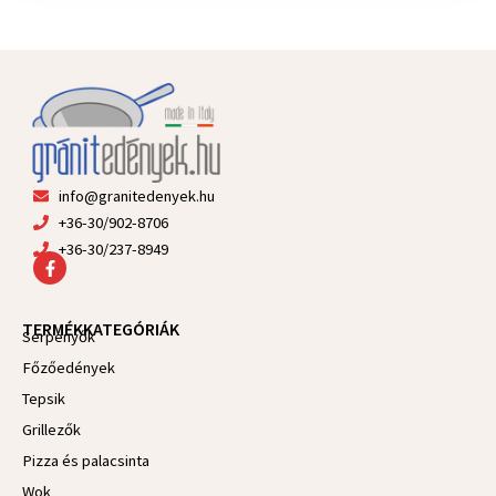
info@granitedenyek.hu
+36-30/902-8706
+36-30/237-8949
F
a
c
e
TERMÉKKATEGÓRIÁK
b
Serpenyők
o
Főzőedények
o
k
Tepsik
-
f
Grillezők
Pizza és palacsinta
Wok