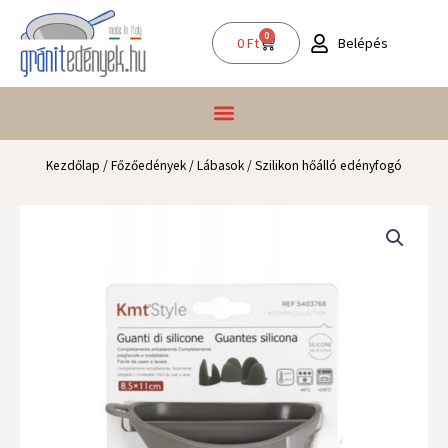
Skip
to
0
Kosár
Belépés
0
Ft
content
Kezdőlap
/
Főzőedények
/
Lábasok
/ Szilikon hőálló edényfogó