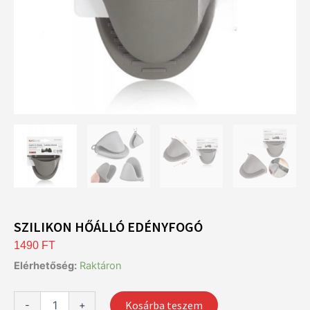
SZILIKON HŐÁLLÓ EDÉNYFOGÓ
1490
FT
Szilikon
Elérhetőség:
Raktáron
hőálló
edényfogó
Kosárba teszem
mennyiség
-
+