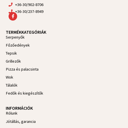
+36-30/902-8706
+36-30/237-8949
F
a
c
e
TERMÉKKATEGÓRIÁK
b
Serpenyők
o
o
Főzőedények
k
-
Tepsik
f
Grillezők
Pizza és palacsinta
Wok
Tálalók
Fedők és kiegészítők
INFORMÁCIÓK
Rólunk
Jótállás, garancia