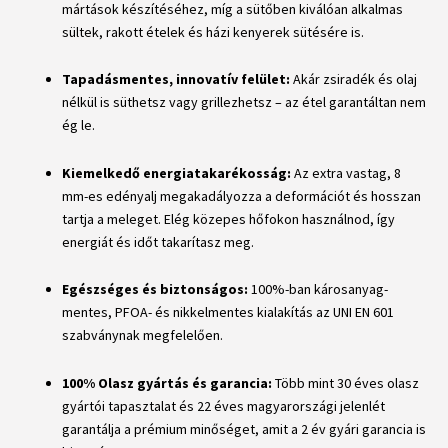
mártások készítéséhez, míg a sütőben kiválóan alkalmas
sültek, rakott ételek és házi kenyerek sütésére is.
Tapadásmentes, innovatív felület:
Akár zsiradék és olaj
nélkül is süthetsz vagy grillezhetsz – az étel garantáltan nem
ég le.
Kiemelkedő energiatakarékosság:
Az extra vastag, 8
mm-es edényalj megakadályozza a deformációt és hosszan
tartja a meleget. Elég közepes hőfokon használnod, így
energiát és időt takarítasz meg.
Egészséges és biztonságos:
100%-ban károsanyag-
mentes, PFOA- és nikkelmentes kialakítás az UNI EN 601
szabványnak megfelelően.
100% Olasz gyártás és garancia:
Több mint 30 éves olasz
gyártói tapasztalat és 22 éves magyarországi jelenlét
garantálja a prémium minőséget, amit a 2 év gyári garancia is