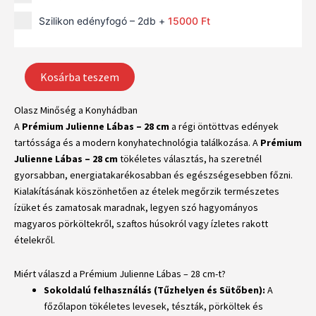
cm
Szilikon edényfogó – 2db
+
15000
Ft
mennyiség
Kosárba teszem
Olasz Minőség a Konyhádban
A
Prémium Julienne Lábas – 28 cm
a régi öntöttvas edények
tartóssága és a modern konyhatechnológia találkozása. A
Prémium
Julienne Lábas – 28 cm
tökéletes választás, ha szeretnél
gyorsabban, energiatakarékosabban és egészségesebben főzni.
Kialakításának köszönhetően az ételek megőrzik természetes
ízüket és zamatosak maradnak, legyen szó hagyományos
magyaros pörköltekről, szaftos húsokról vagy ízletes rakott
ételekről.
Miért válaszd a Prémium Julienne Lábas – 28 cm-t?
Sokoldalú felhasználás (Tűzhelyen és Sütőben):
A
főzőlapon tökéletes levesek, tészták, pörköltek és