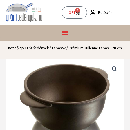
Skip
to
0
Kosár
Belépés
0
Ft
content
Kezdőlap
/
Főzőedények
/
Lábasok
/ Prémium Julienne Lábas – 28 cm