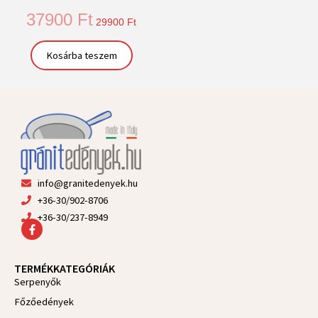
37900
Ft
29900
Ft
Kosárba teszem
info@granitedenyek.hu
+36-30/902-8706
+36-30/237-8949
F
a
c
e
TERMÉKKATEGÓRIÁK
b
Serpenyők
o
o
Főzőedények
k
-