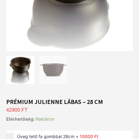
PRÉMIUM JULIENNE LÁBAS – 28 CM
42900
FT
Prémium
Elérhetőség:
Raktáron
Julienne
Lábas
Üveg tető fa gombbal 28cm
+
10000
Ft
- 28