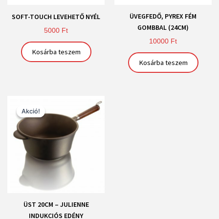
ÜVEGFEDŐ, PYREX FÉM
SOFT-TOUCH LEVEHETŐ NYÉL
GOMBBAL (24CM)
5000
Ft
10000
Ft
Kosárba teszem
Kosárba teszem
Original
Current
price
price
Akció!
Akció!
was:
is:
37900 Ft.
29900 Ft.
ÜST 20CM – JULIENNE
INDUKCIÓS EDÉNY