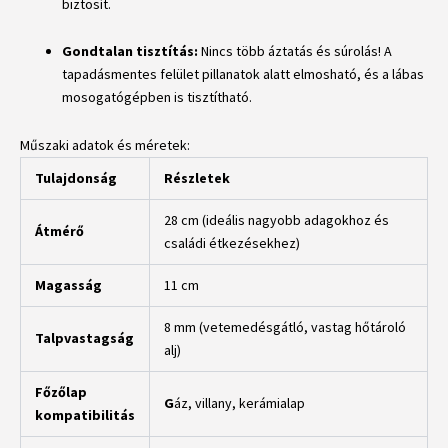
biztosít.
Gondtalan tisztítás:
Nincs több áztatás és súrolás! A
tapadásmentes felület pillanatok alatt elmosható, és a lábas
mosogatógépben is tisztítható.
Műszaki adatok és méretek:
Tulajdonság
Részletek
28 cm (ideális nagyobb adagokhoz és
Átmérő
családi étkezésekhez)
Magasság
11 cm
8 mm (vetemedésgátló, vastag hőtároló
Talpvastagság
alj)
Főzőlap
G
áz, villany, kerámialap
kompatibilitás