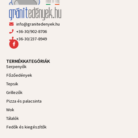
info@granitedenyek.hu
+36-30/902-8706
+36-30/237-8949
F
a
c
e
TERMÉKKATEGÓRIÁK
b
Serpenyők
o
o
Főzőedények
k
-
Tepsik
f
Grillezők
Pizza és palacsinta
Wok
Tálalók
Fedők és kiegészítők