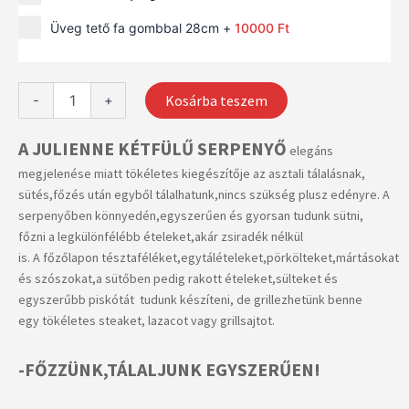
JULIENNE
Üveg tető fa gombbal 28cm
+
10000
Ft
EDÉNY
mennyiség
Kosárba teszem
-
+
A JULIENNE KÉTFÜLŰ SERPENYŐ
elegáns
megjelenése miatt tökéletes kiegészítője az asztali tálalásnak,
sütés,főzés után egyből tálalhatunk,nincs szükség plusz edényre. A
serpenyőben könnyedén,egyszerűen és gyorsan tudunk sütni,
főzni a legkülönfélébb ételeket,akár zsiradék nélkül
is. A főzőlapon tésztaféléket,egytálételeket,pörkölteket,mártásokat
és szószokat,a sütőben pedig rakott ételeket,sülteket és
egyszerűbb piskótát tudunk készíteni, de grillezhetünk benne
egy tökéletes steaket, lazacot vagy grillsajtot.
-FŐZZÜNK,TÁLALJUNK EGYSZERŰEN!