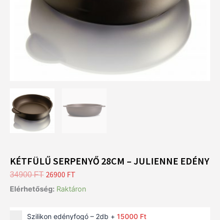
KÉTFÜLŰ SERPENYŐ 28CM – JULIENNE EDÉNY
ORIGINAL
26900
FT
CURRENT
34900
FT
PRICE
PRICE
KÉTFÜLŰ
Elérhetőség:
Raktáron
SERPENYŐ
WAS:
IS:
28CM
34900 FT.
26900 FT.
Szilikon edényfogó – 2db
+
15000
Ft
-