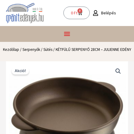
Skip
to
0
Kosár
Belépés
0
Ft
content
Kezdőlap
/
Serpenyők
/
Sütés
/ KÉTFÜLŰ SERPENYŐ 28CM – JULIENNE EDÉNY
Akció!