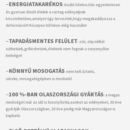
–
ENERGIATAKARÉKOS
: kiváló hőelosztás egyenletesen
és gyorsan átsült ételek a vastag edényaljnak
köszönhetően,amelyet úgy terveztek,hogy megakadályozza a
deformációt! Közepes hőfokon elég használni!
–
TAPADÁSMENTES FELÜLET
: zsír, olaj nélkül
süthetünk,grillezhetünk,ételeink nem fognak a serpenyőbe
beleégni!
–
KÖNNYŰ MOSOGATÁS
:nem kell áztatni,
súrolni, mosogatógépben is mosható!
–
100 %-BAN OLASZORSZÁGI GYÁRTÁS
: a magas
minőséget már az idő is bizonyította,ezeket az edényeket, 30 éve
gyártják Olaszországban, 20 éve pedig már Magyarországon is
kapható.