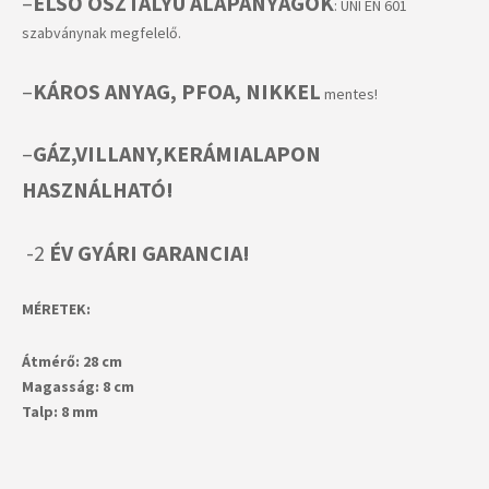
–
ELSŐ OSZTÁLYÚ ALAPANYAGOK
: UNI EN 601
szabványnak megfelelő.
–
KÁROS ANYAG, PFOA,
NIKKEL
mentes!
–
GÁZ,VILLANY,KERÁMIALAPON
HASZNÁLHATÓ!
-2
ÉV GYÁRI GARANCIA!
MÉRETEK:
Átmérő: 28 cm
Magasság: 8 cm
Talp: 8 mm