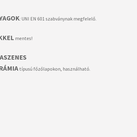
NYAGOK
: UNI EN 601 szabványnak megfelelő.
KKEL
mentes!
FASZENES
ERÁMIA
típusú főzőlapokon, használható.