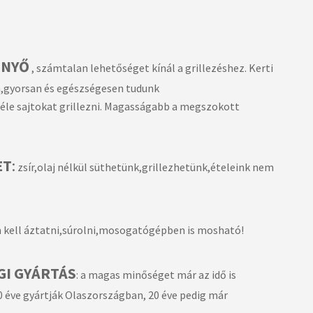
ENYŐ
, számtalan lehetőséget kínál a grillezéshez. Kerti
n,gyorsan és egészségesen tudunk
éle sajtokat grillezni. Magasságabb a megszokott
ET
:
zsír,olaj nélkül süthetünk,grillezhetünk,ételeink nem
m kell áztatni,súrolni,mosogatógépben is mosható!
GI GYÁRTÁS
: a magas minőséget már az idő is
0 éve gyártják Olaszországban, 20 éve pedig már