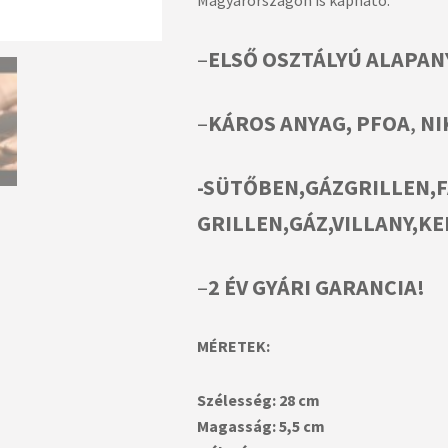
–
ELSŐ OSZTÁLYÚ ALAPA
–
KÁROS ANYAG, PFOA
,
NI
-SÜTŐBEN,GÁZGRILLEN,
GRILLEN,
GÁZ,VILLANY,K
–
2 ÉV GYÁRI GARANCIA!
MÉRETEK:
Szélesség: 28 cm
Magasság: 5,5 cm