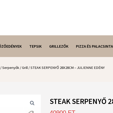
ŐZŐEDÉNYEK
TEPSIK
GRILLEZŐK
PIZZA ÉS PALACSINTA
/
Serpenyők
/
Grill
/ STEAK SERPENYŐ 28X28CM – JULIENNE EDÉNY
STEAK SERPENYŐ 2
40900
FT