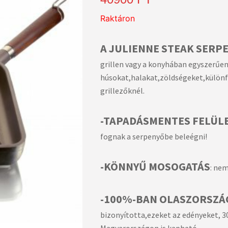
Raktáron
A JULIENNE STEAK SERP
grillen vagy a konyhában egyszerűe
húsokat,halakat,zöldségeket,különf
grillezőknél.
-TAPADÁSMENTES FELÜL
fognak a serpenyőbe beleégni!
-KÖNNYŰ MOSOGATÁS
: ne
-100%-BAN OLASZORSZÁ
bizonyította,ezeket az edényeket, 3
Magyarországon is kapható.