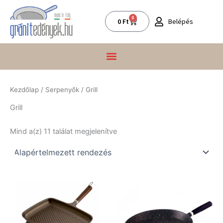
Skip
to
0
Kosár
Belépés
0
Ft
content
Kezdőlap
/
Serpenyők
/ Grill
Grill
Mind a(z) 11 találat megjelenítve