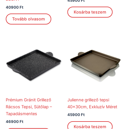
45900
Ft
40900
Ft
Kosárba teszem
Tovább olvasom
Prémium Gránit Grillező
Julienne grillező tepsi
Rácsos Tepsi, Sütőlap –
40x30cm, Exkluzív Méret
Tapadásmentes
45900
Ft
46900
Ft
Kosárba teszem