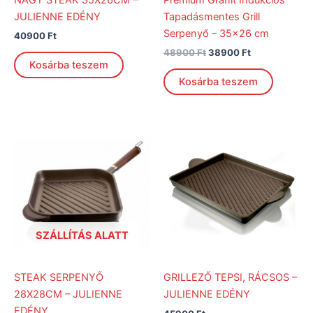
JULIENNE EDÉNY
Tapadásmentes Grill
Serpenyő – 35×26 cm
40900
Ft
48900
Ft
38900
Ft
Kosárba teszem
Kosárba teszem
SZÁLLÍTÁS ALATT
STEAK SERPENYŐ
GRILLEZŐ TEPSI, RÁCSOS –
28X28CM – JULIENNE
JULIENNE EDÉNY
EDÉNY