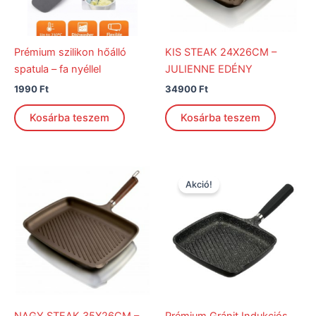
Prémium szilikon hőálló
KIS STEAK 24X26CM –
spatula – fa nyéllel
JULIENNE EDÉNY
1990
Ft
34900
Ft
Kosárba teszem
Kosárba teszem
Original
Current
price
price
Akció!
was:
is:
48900 Ft.
38900 Ft.
NAGY STEAK 35X26CM –
Prémium Gránit Indukciós