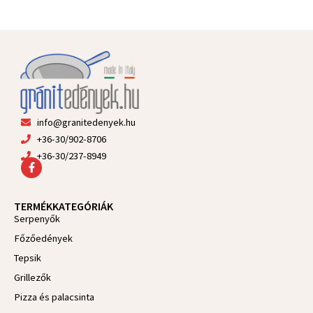
info@granitedenyek.hu
+36-30/902-8706
+36-30/237-8949
F
a
c
e
TERMÉKKATEGÓRIÁK
b
Serpenyők
o
o
Főzőedények
k
-
Tepsik
f
Grillezők
Pizza és palacsinta