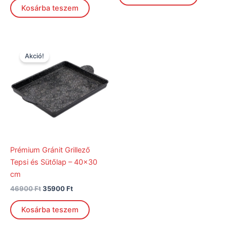
Kosárba teszem
Original
Current
price
price
Akció!
was:
is:
46900 Ft.
35900 Ft.
Prémium Gránit Grillező
Tepsi és Sütőlap – 40×30
cm
46900
Ft
35900
Ft
Kosárba teszem