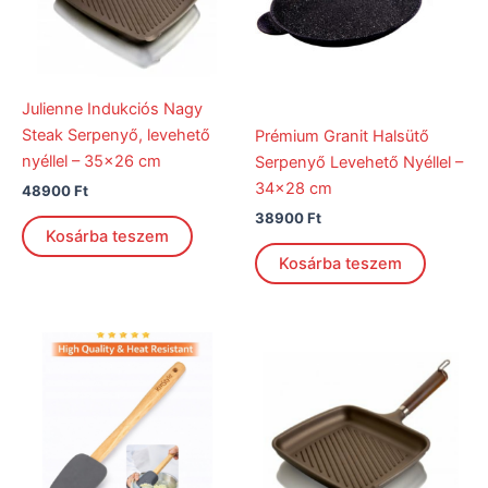
Julienne Indukciós Nagy
Steak Serpenyő, levehető
Prémium Granit Halsütő
nyéllel – 35×26 cm
Serpenyő Levehető Nyéllel –
34×28 cm
48900
Ft
38900
Ft
Kosárba teszem
Kosárba teszem