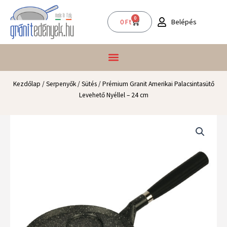
Skip
to
0
Kosár
Belépés
0
Ft
content
Kezdőlap
/
Serpenyők
/
Sütés
/ Prémium Granit Amerikai Palacsintasütő
Levehető Nyéllel – 24 cm