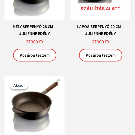
SZÁLLÍTÁS ALATT
MÉLY SERPENYŐ 28 CM –
LAPOS SERPENYŐ 20 CM –
JULIENNE EDÉNY
JULIENNE EDÉNY
37900
Ft
27900
Ft
Kosárba teszem
Kosárba teszem
Original
Current
price
price
Akció!
Akció!
was:
is:
33900 Ft.
25900 Ft.