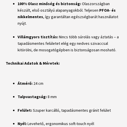
100% Olasz minőség és biztonság:
Olaszországban
készült, első osztályú alapanyagokból. Teljesen
PFOA- és
nikkelmentes
, így garantáltan egészségbarát használatot
nyújt.
Villámgyors tisztítás:
Nincs több súrolás vagy áztatás – a
tapadásmentes felületet elég egy nedves szivaccsal
kitörölni, de mosogatógépben is biztonságosan mosható.
Technikai Adatok & Méretek:
Átmérő:
24 cm
Talpvastagság:
8 mm
Felület:
Szuper karcálló, tapadásmentes gránit felület
Nyél:
Levehető, ergonomikus soft-touch nyél