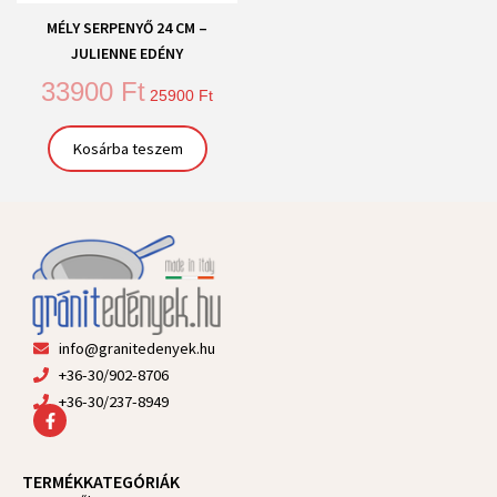
MÉLY SERPENYŐ 24 CM –
JULIENNE EDÉNY
33900
Ft
25900
Ft
Kosárba teszem
info@granitedenyek.hu
+36-30/902-8706
+36-30/237-8949
F
a
c
e
TERMÉKKATEGÓRIÁK
b