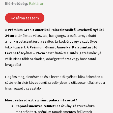
Elérhetőség:
Raktáron
Kosárba teszem
A
Prémium Granit Amerikai Palacsintasütő Levehető Nyéllel –
24 cm
a tökéletes választás, ha rajongsz a pufi, tornyozható
amerikai palacsintáért, a szaftos tarkedliért vagy a szabályos
tükörtojásért. A
Prémium Granit Amerikai Palacsintasütő
Levehető Nyéllel – 24 cm
használatával a sütés igazi élménnyé
válik: nincs több szakadás, odaégett tészta vagy bosszantó
leragadás!
Elegáns megjelenésének és a levehető nyélnek köszönhetően a
sütés után akár közvetlenül az edényben is stílusosan tálalhatod a
friss reggelit az asztalon.
Miért válaszd ezt a gránit palacsintasütőt?
Tapadásmentes felület:
Az ásványi részecskékkel
megerősített, prémium tapadásmentes felületnek