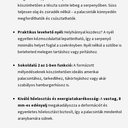
köszönhetően a tészta szinte lebeg a serpenyőben. Süss
teljesen olaj és zsiradék nélkül – a palacsinták könnyedén
megfordíthatók és csúsztathatók.
Praktikus levehető nyél:
Helyhiánnyal küzdesz? A nyél
egyetlen kézmozdulattal lepattintható, így a serpenyő
minimális helyet foglal a szekrényben. Nyél nélkül a sütőbe is
beteheted melegen tartáshoz vagy pirításhoz.
Sokoldalú 2 az 1-ben funkció:
A formázott
mélyedéseknek köszönhetően ideális amerikai
palacsintához, tarkedlihez, tükörtojáshoz vagy akár
szabályos hamburgerhúsoz is.
Kiváló hőelosztás és energiatakarékosság:
A
vastag, 8
mm-es edényalj
megakadályozza a deformációt és
egyenletes hőelosztást biztosít, így a palacsinták mindenhol
aranybarnára sülnek.