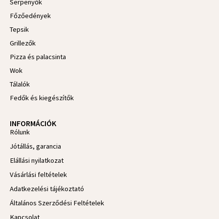
Serpenyők
o
o
Főzőedények
k
-
Tepsik
f
Grillezők
Pizza és palacsinta
Wok
Tálalók
Fedők és kiegészítők
INFORMÁCIÓK
Rólunk
Jótállás, garancia
Elállási nyilatkozat
Vásárlási feltételek
Adatkezelési tájékoztató
Általános Szerződési Feltételek
Kapcsolat