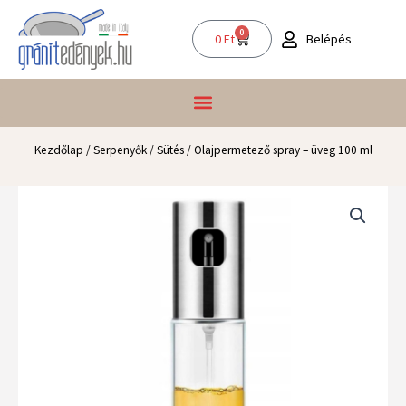
Skip
to
0
Kosár
Belépés
0
Ft
content
Kezdőlap
/
Serpenyők
/
Sütés
/ Olajpermetező spray – üveg 100 ml