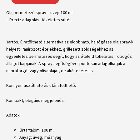
100
ml
Olajpermetező spray – üveg 100 ml
mennyiség
– Precíz adagolás, tökéletes sütés
Tartós, újratölthető alternatíva az eldobható, hajtógázas olajspray-k
helyett. Panírozott ételekhez, grillezett zöldségekhez az
egyenletes permetezés segít, hogy az ételeid tökéletes, ropogós
állagot kapjanak. A spray segítségével pontosan adagolhatjuk a
napraforgó- vagy olívaolajat, de akár ecetet is.
Könnyen tisztítható és utánatölthető.
Kompakt, elegáns megjelenés.
Adatok:
Űrtartalom: 100 ml
Anyag: üveg, műanyag