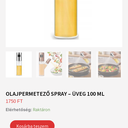
OLAJPERMETEZŐ SPRAY – ÜVEG 100 ML
1750
FT
Olajpermetező
Elérhetőség:
Raktáron
spray
-
Kosárba teszem
üveg