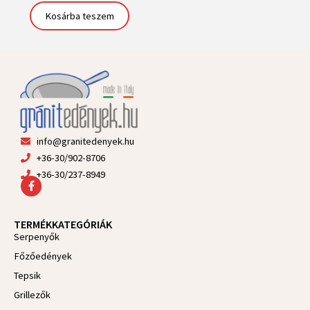
Kosárba teszem
info@granitedenyek.hu
+36-30/902-8706
+36-30/237-8949
F
a
c
e
TERMÉKKATEGÓRIÁK
b
Serpenyők
o
o
Főzőedények
k
-
Tepsik
f
Grillezők