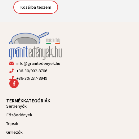
Kosárba teszem
info@granitedenyek.hu
+36-30/902-8706
+36-30/237-8949
F
a
c
e
TERMÉKKATEGÓRIÁK
b
Serpenyők
o
o
Főzőedények
k
-
Tepsik
f
Grillezők