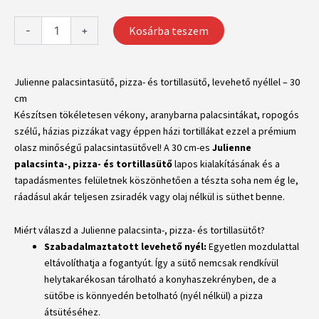
palacsintasütő,
pizza-
Kosárba teszem
és
-
+
tortillasütő,
levehető
nyéllel
Julienne palacsintasütő, pizza- és tortillasütő, levehető nyéllel – 30
-
cm
30
Készítsen tökéletesen vékony, aranybarna palacsintákat, ropogós
cm
mennyiség
szélű, házias pizzákat vagy éppen házi tortillákat ezzel a prémium
olasz minőségű palacsintasütővel! A 30 cm-es
Julienne
palacsinta-, pizza- és tortillasütő
lapos kialakításának és a
tapadásmentes felületnek köszönhetően a tészta soha nem ég le,
ráadásul akár teljesen zsiradék vagy olaj nélkül is süthet benne.
Miért válaszd a Julienne palacsinta-, pizza- és tortillasütőt?
Szabadalmaztatott levehető nyél:
Egyetlen mozdulattal
eltávolíthatja a fogantyút. Így a sütő nemcsak rendkívül
helytakarékosan tárolható a konyhaszekrényben, de a
sütőbe is könnyedén betolható (nyél nélkül) a pizza
átsütéséhez.