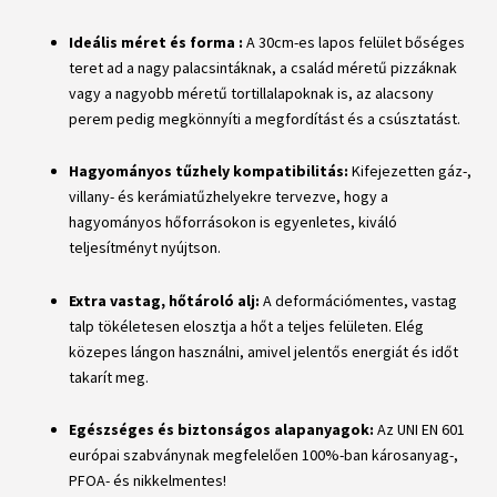
Ideális méret és forma :
A 30cm-es lapos felület bőséges
teret ad a nagy palacsintáknak, a család méretű pizzáknak
vagy a nagyobb méretű tortillalapoknak is, az alacsony
perem pedig megkönnyíti a megfordítást és a csúsztatást.
Hagyományos tűzhely kompatibilitás:
Kifejezetten gáz-,
villany- és kerámiatűzhelyekre tervezve, hogy a
hagyományos hőforrásokon is egyenletes, kiváló
teljesítményt nyújtson.
Extra vastag, hőtároló alj:
A deformációmentes, vastag
talp tökéletesen elosztja a hőt a teljes felületen. Elég
közepes lángon használni, amivel jelentős energiát és időt
takarít meg.
Egészséges és biztonságos alapanyagok:
Az UNI EN 601
európai szabványnak megfelelően 100%-ban károsanyag-,
PFOA- és nikkelmentes!