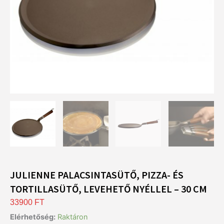
JULIENNE PALACSINTASÜTŐ, PIZZA- ÉS
TORTILLASÜTŐ, LEVEHETŐ NYÉLLEL – 30 CM
33900
FT
Julienne
Elérhetőség:
Raktáron