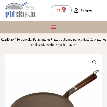
Skip
to
0
Kosár
Belépés
0
Ft
content
Kezdőlap
/
Serpenyők
/
Palacsinta és Pizza
/ Julienne palacsintasütő, pizza- és
tortillasütő, levehető nyéllel – 30 cm