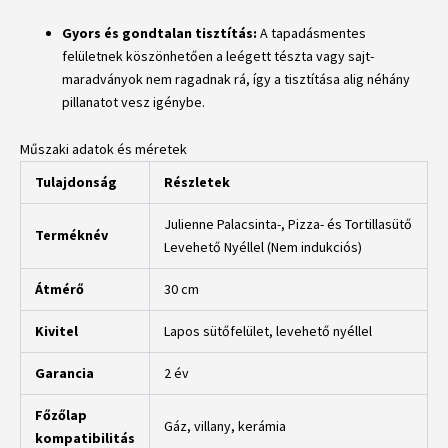
Gyors és gondtalan tisztítás:
A tapadásmentes
felületnek köszönhetően a leégett tészta vagy sajt-
maradványok nem ragadnak rá, így a tisztítása alig néhány
pillanatot vesz igénybe.
Műszaki adatok és méretek
Tulajdonság
Részletek
Julienne Palacsinta-, Pizza- és Tortillasütő
Terméknév
Levehető Nyéllel (Nem indukciós)
Átmérő
30 cm
Kivitel
Lapos sütőfelület, levehető nyéllel
Garancia
2 év
Főzőlap
Gáz, villany, kerámia
kompatibilitás