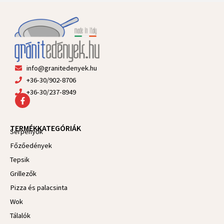
info@granitedenyek.hu
+36-30/902-8706
+36-30/237-8949
F
a
c
e
TERMÉKKATEGÓRIÁK
b
Serpenyők
o
Főzőedények
o
k
Tepsik
-
f
Grillezők
Pizza és palacsinta
Wok
Tálalók