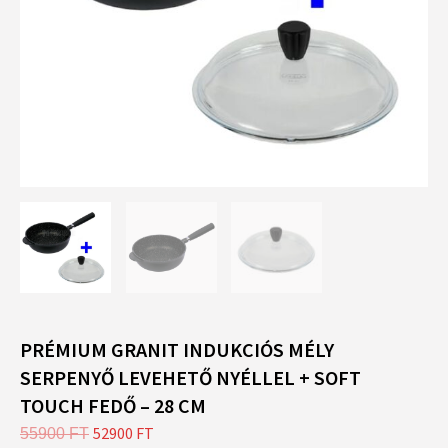
PRÉMIUM GRANIT INDUKCIÓS MÉLY
SERPENYŐ LEVEHETŐ NYÉLLEL + SOFT
TOUCH FEDŐ – 28 CM
ORIGINAL
52900
FT
CURRENT
55900
FT