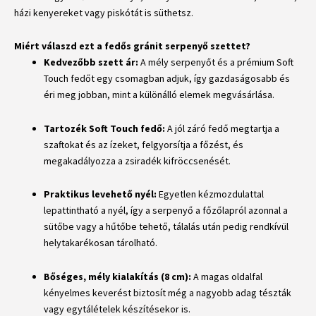
házi kenyereket vagy piskótát is süthetsz.
Miért válaszd ezt a fedős gránit serpenyő szettet?
Kedvezőbb szett ár:
A mély serpenyőt és a prémium Soft
Touch fedőt egy csomagban adjuk, így gazdaságosabb és
éri meg jobban, mint a különálló elemek megvásárlása.
Tartozék Soft Touch fedő:
A jól záró fedő megtartja a
szaftokat és az ízeket, felgyorsítja a főzést, és
megakadályozza a zsiradék kifröccsenését.
Praktikus levehető nyél:
Egyetlen kézmozdulattal
lepattintható a nyél, így a serpenyő a főzőlapról azonnal a
sütőbe vagy a hűtőbe tehető, tálalás után pedig rendkívül
helytakarékosan tárolható.
Bőséges, mély kialakítás (8 cm):
A magas oldalfal
kényelmes keverést biztosít még a nagyobb adag tészták
vagy egytálételek készítésekor is.