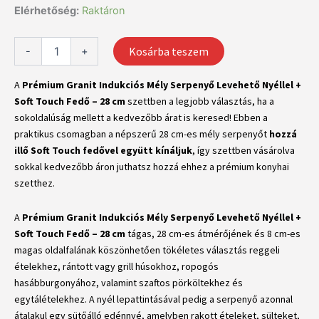
PRICE
PRICE
Prémium
Elérhetőség:
Raktáron
Granit
WAS:
IS:
Indukciós
55900 FT.
52900 FT.
Kosárba teszem
Mély
-
+
Serpenyő
Levehető
A
Prémium Granit Indukciós Mély Serpenyő Levehető Nyéllel +
Nyéllel
Soft Touch Fedő – 28 cm
szettben a legjobb választás, ha a
+
sokoldalúság mellett a kedvezőbb árat is keresed! Ebben a
Soft
praktikus csomagban a népszerű 28 cm-es mély serpenyőt
hozzá
Touch
illő Soft Touch fedővel együtt kínáljuk
, így szettben vásárolva
Fedő
–
sokkal kedvezőbb áron juthatsz hozzá ehhez a prémium konyhai
28
szetthez.
cm
mennyiség
A
Prémium Granit Indukciós Mély Serpenyő Levehető Nyéllel +
Soft Touch Fedő – 28 cm
tágas, 28 cm-es átmérőjének és 8 cm-es
magas oldalfalának köszönhetően tökéletes választás reggeli
ételekhez, rántott vagy grill húsokhoz, ropogós
hasábburgonyához, valamint szaftos pörköltekhez és
egytálételekhez. A nyél lepattintásával pedig a serpenyő azonnal
átalakul egy sütőálló edénnyé, amelyben rakott ételeket, sülteket,