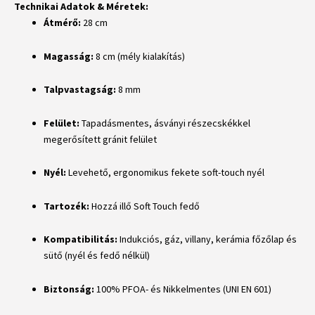
Technikai Adatok & Méretek:
Átmérő:
28 cm
Magasság:
8 cm (mély kialakítás)
Talpvastagság:
8 mm
Felület:
Tapadásmentes, ásványi részecskékkel
megerősített gránit felület
Nyél:
Levehető, ergonomikus fekete soft-touch nyél
Tartozék:
Hozzá illő Soft Touch fedő
Kompatibilitás:
Indukciós, gáz, villany, kerámia főzőlap és
sütő (nyél és fedő nélkül)
Biztonság:
100% PFOA- és Nikkelmentes (UNI EN 601)