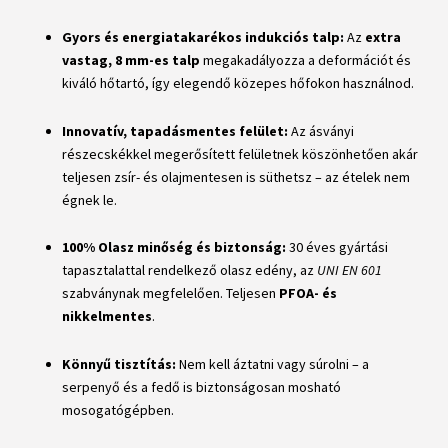
Gyors és energiatakarékos indukciós talp:
Az
extra
vastag, 8 mm-es talp
megakadályozza a deformációt és
kiváló hőtartó, így elegendő közepes hőfokon használnod.
Innovatív, tapadásmentes felület:
Az ásványi
részecskékkel megerősített felületnek köszönhetően akár
teljesen zsír- és olajmentesen is süthetsz – az ételek nem
égnek le.
100% Olasz minőség és biztonság:
30 éves gyártási
tapasztalattal rendelkező olasz edény, az
UNI EN 601
szabványnak megfelelően. Teljesen
PFOA- és
nikkelmentes
.
Könnyű tisztítás:
Nem kell áztatni vagy súrolni – a
serpenyő és a fedő is biztonságosan mosható
mosogatógépben.