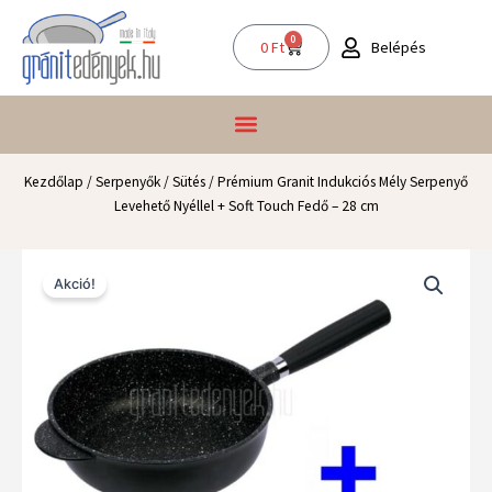
Skip
to
0
Kosár
Belépés
0
Ft
content
Kezdőlap
/
Serpenyők
/
Sütés
/ Prémium Granit Indukciós Mély Serpenyő
Levehető Nyéllel + Soft Touch Fedő – 28 cm
Akció!