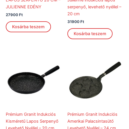
JULIENNE EDÉNY
serpenyő, levehető nyéllel –
20 cm
27900
Ft
31900
Ft
Kosárba teszem
Kosárba teszem
Prémium Granit Indukciós
Prémium Granit Indukciós
Kisméretű Lapos Serpenyő
Amerikai Palacsintasütő
Levehető Nyéllel – 20 cm
Levehető Nyéllel – 24 cm