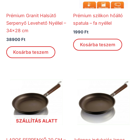
Prémium Granit Halsütő
Prémium szilikon hőálló
Serpenyő Levehető Nyéllel –
spatula – fa nyéllel
34×28 cm
1990
Ft
38900
Ft
Kosárba teszem
Kosárba teszem
SZÁLLÍTÁS ALATT
LAPOS SERPENYŐ 20 CM –
Julienne indukciós lapos