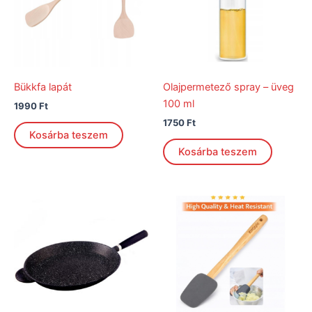
Bükkfa lapát
Olajpermetező spray – üveg
100 ml
1990
Ft
1750
Ft
Kosárba teszem
Kosárba teszem