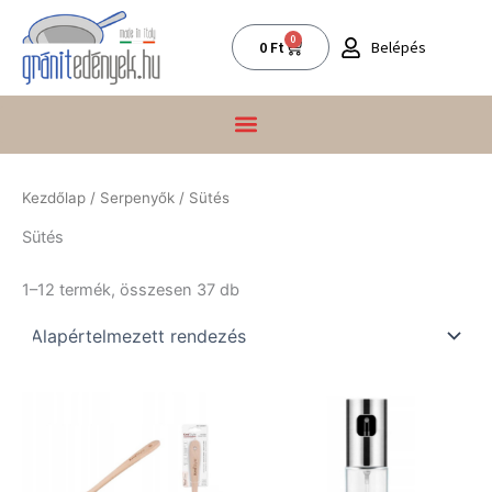
Skip
to
0
Kosár
Belépés
0
Ft
content
Kezdőlap
/
Serpenyők
/ Sütés
Sütés
1–12 termék, összesen 37 db