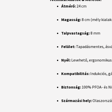
Átmérő:
24 cm
Magasság:
8 cm (mély kialak
Talpvastagság:
8 mm
Felület:
Tapadásmentes, ásván
Nyél:
Levehető, ergonomikus 
Kompatibilitás:
Indukciós, gá
Biztonság:
100% PFOA- és Ni
Származási hely:
Olaszorszá