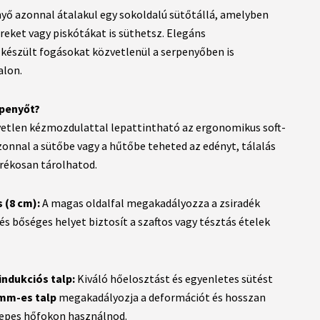
nyő azonnal átalakul egy sokoldalú sütőtállá, amelyben
ereket vagy piskótákat is süthetsz. Elegáns
észült fogásokat közvetlenül a serpenyőben is
alon.
rpenyőt?
etlen kézmozdulattal lepattintható az ergonomikus soft-
azonnal a sütőbe vagy a hűtőbe teheted az edényt, tálalás
arékosan tárolhatod.
 (8 cm):
A magas oldalfal megakadályozza a zsiradék
és bőséges helyet biztosít a szaftos vagy tésztás ételek
ndukciós talp:
Kiváló hőelosztást és egyenletes sütést
 mm-es talp
megakadályozja a deformációt és hosszan
özepes hőfokon használnod.