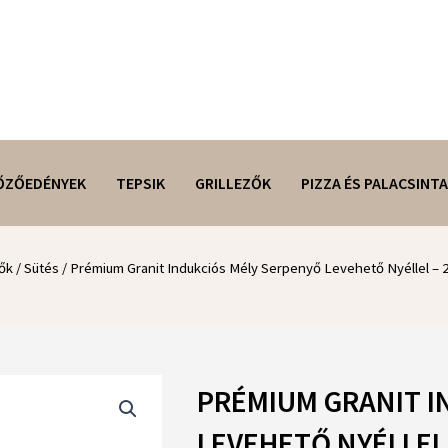
ŐZŐEDÉNYEK
TEPSIK
GRILLEZŐK
PIZZA ÉS PALACSINTA
ők
/
Sütés
/ Prémium Granit Indukciós Mély Serpenyő Levehető Nyéllel – 
PRÉMIUM GRANIT I
LEVEHETŐ NYÉLLEL 