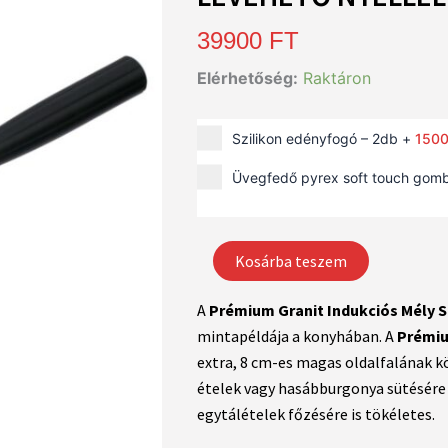
39900
FT
Prémium
Elérhetőség:
Raktáron
Granit
Indukciós
Mély
Szilikon edényfogó – 2db
+
150
Serpenyő
Levehető
Üvegfedő pyrex soft touch gom
Nyéllel
–
24
cm
Kosárba teszem
mennyiség
A
Prémium Granit Indukciós Mély S
mintapéldája a konyhában. A
Prémiu
extra, 8 cm-es magas oldalfalának k
ételek vagy hasábburgonya sütésére 
egytálételek főzésére is tökéletes.