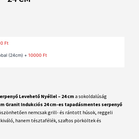
00
Ft
bbal (24cm)
+
10000
Ft
erpenyő Levehető Nyéllel – 24 cm
a sokoldalúság
m Granit Indukciós 24 cm-es tapadásmentes serpenyő
öszönhetően nemcsak grill- és rántott húsok, reggeli
kiváló, hanem tésztafélék, szaftos pörköltek és