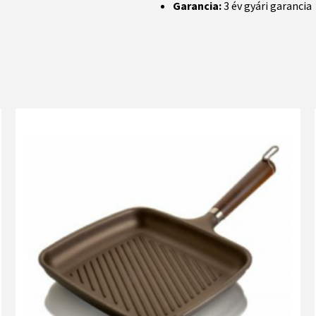
Garancia:
3 év gyári garancia