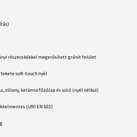
ítás)
yi részecskékkel megerősített gránit felület
fekete soft-touch nyél
z, villany, kerámia főzőlap és sütő (nyél nélkül)
kkelmentes (UNI EN 601)
g