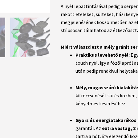
A nyél lepattintásával pedig a serpe
rakott ételeket, sülteket, házi keny
megjelenésének köszönhetően az elk
stílusosan tálalhatod az étkezőaszt
Miért válaszd ezt a mély gránit se
Praktikus levehető nyél:
Egy
touch nyél, így a főzőlapról 
után pedig rendkívül helytak
Mély, magasszárú kialakítás
kifröccsenését sütés közben, 
kényelmes keveréséhez.
Gyors és energiatakarékos i
garantál. Az
extra vastag, 8
tartja a hőt, így elegendő k