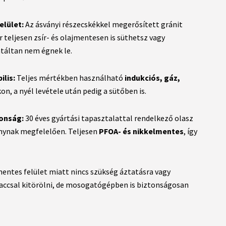
elület:
Az ásványi részecskékkel megerősített gránit
teljesen zsír- és olajmentesen is süthetsz vagy
ntáltan nem égnek le.
lis:
Teljes mértékben használható
indukciós, gáz,
n, a nyél levétele után pedig a sütőben is.
onság:
30 éves gyártási tapasztalattal rendelkező olasz
ynak megfelelően. Teljesen
PFOA- és nikkelmentes
, így
ntes felület miatt nincs szükség áztatásra vagy
ivaccsal kitörölni, de mosogatógépben is biztonságosan