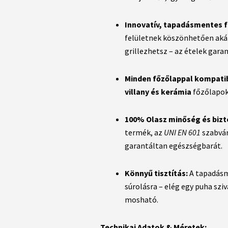
Innovatív, tapadásmentes f
felületnek köszönhetően akár 
grillezhetsz – az ételek gara
Minden főzőlappal kompatibi
villany és kerámia
főzőlapoko
100% Olasz minőség és bizt
termék, az
UNI EN 601
szabván
garantáltan egészségbarát.
Könnyű tisztítás:
A tapadásme
súrolásra – elég egy puha sz
mosható.
Technikai Adatok & Méretek: