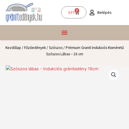
Skip
to
0
Kosár
Belépés
0
Ft
content
Kezdőlap
/
Főzőedények
/
Szószos
/ Prémium Granit Indukciós Kisméretű
Szószos Lábas – 16 cm