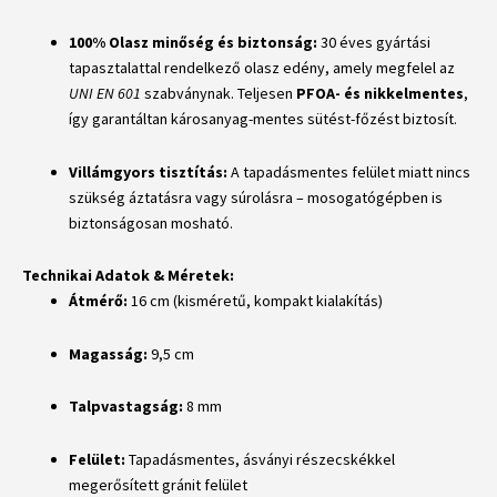
100% Olasz minőség és biztonság:
30 éves gyártási
tapasztalattal rendelkező olasz edény, amely megfelel az
UNI EN 601
szabványnak. Teljesen
PFOA- és nikkelmentes
,
így garantáltan károsanyag-mentes sütést-főzést biztosít.
Villámgyors tisztítás:
A tapadásmentes felület miatt nincs
szükség áztatásra vagy súrolásra – mosogatógépben is
biztonságosan mosható.
Technikai Adatok & Méretek:
Átmérő:
16 cm (kisméretű, kompakt kialakítás)
Magasság:
9,5 cm
Talpvastagság:
8 mm
Felület:
Tapadásmentes, ásványi részecskékkel
megerősített gránit felület