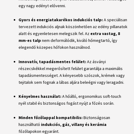
egy nagy edényt elővenni.
Gyors és energiatakarékos indukciós talp:
A speciálisan
tervezett indukciós aljnak köszönhetően az edény pillanatok
alatt és egyenletesen melegszik fel. Az
extra vastag, 8
mm-es talp
nem deformálódik, kiváló hőmegtartó, így
elegendő közepes hőfokon használnod.
Innovatív, tapadásmentes felület:
Az ásványi
részecskékkel megerősített felület garantálja a maximális
tapadásmentességet. A kényesebb szószok, krémek vagy
tejitalok sem fognak a lábas aljára beleégni vagy leragadni.
Kényelmes használat:
A hőálló, ergonomikus soft-touch
nyél stabil és biztonságos fogást nyújt a főzés során.
Minden főzőlappal kompatibilis:
Biztonságosan
használható
indukciós, gáz, villany és kerámia
főzőlapokon egyaránt.