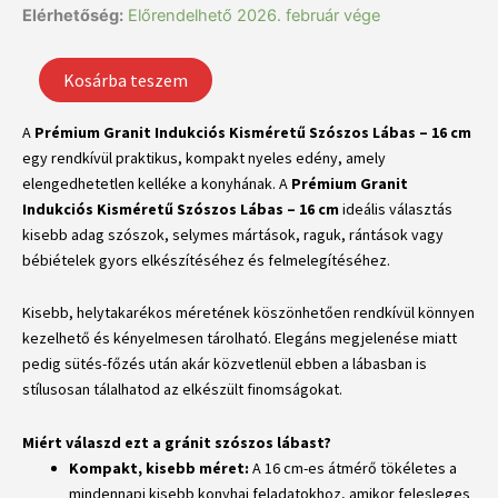
Prémium
Elérhetőség:
Előrendelhető 2026. február vége
Granit
Indukciós
Kosárba teszem
Kisméretű
Szószos
Lábas
A
Prémium Granit Indukciós Kisméretű Szószos Lábas – 16 cm
–
egy rendkívül praktikus, kompakt nyeles edény, amely
16
elengedhetetlen kelléke a konyhának. A
Prémium Granit
cm
Indukciós Kisméretű Szószos Lábas – 16 cm
ideális választás
mennyiség
kisebb adag szószok, selymes mártások, raguk, rántások vagy
bébiételek gyors elkészítéséhez és felmelegítéséhez.
Kisebb, helytakarékos méretének köszönhetően rendkívül könnyen
kezelhető és kényelmesen tárolható. Elegáns megjelenése miatt
pedig sütés-főzés után akár közvetlenül ebben a lábasban is
stílusosan tálalhatod az elkészült finomságokat.
Miért válaszd ezt a gránit szószos lábast?
Kompakt, kisebb méret:
A 16 cm-es átmérő tökéletes a
mindennapi kisebb konyhai feladatokhoz, amikor felesleges