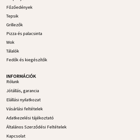
o
Főzőedények
k
-
Tepsik
f
Grillezők
Pizza és palacsinta
Wok
Tálalók
Fedők és kiegészítők
INFORMÁCIÓK
Rólunk
Jótállás, garancia
Elállási nyilatkozat
Vásárlási feltételek
Adatkezelési tájékoztató
Általános Szerződési Feltételek
Kapcsolat