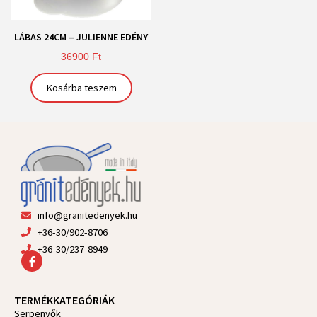
LÁBAS 24CM – JULIENNE EDÉNY
36900
Ft
Kosárba teszem
info@granitedenyek.hu
+36-30/902-8706
+36-30/237-8949
F
a
c
e
TERMÉKKATEGÓRIÁK
b
Serpenyők
o