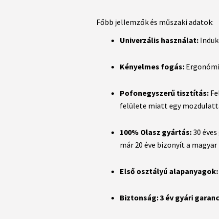
Főbb jellemzők és műszaki adatok:
Univerzális használat:
Indukc
Kényelmes fogás:
Ergonómi
Pofonegyszerű tisztítás:
Fel
felülete miatt egy mozdulat
100% Olasz gyártás:
30 éves
már 20 éve bizonyít a magyar
Első osztályú alapanyagok:
Biztonság:
3 év gyári garanc