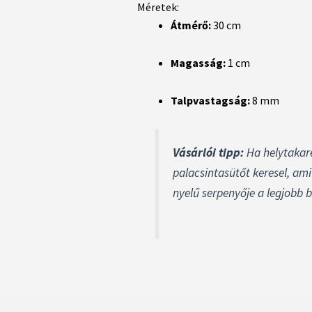
Méretek:
Átmérő:
30 cm
Magasság:
1 cm
Talpvastagság:
8 mm
Vásárlói tipp:
Ha helytakaré
palacsintasütőt keresel, ami
nyelű serpenyője a legjobb 