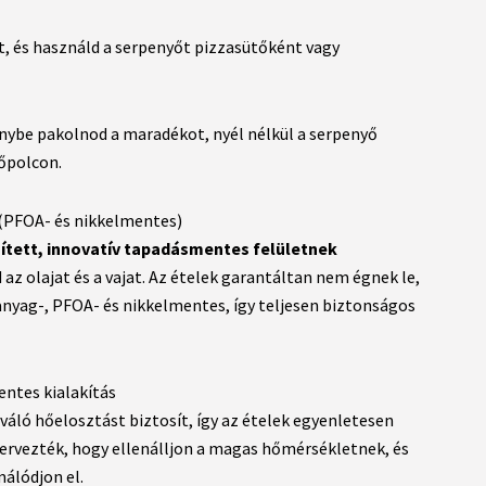
et, és használd a serpenyőt pizzasütőként vagy
nybe pakolnod a maradékot, nyél nélkül a serpenyő
tőpolcon.
 (PFOA- és nikkelmentes)
ített, innovatív tapadásmentes felületnek
az olajat és a vajat. Az ételek garantáltan nem égnek le,
yag-, PFOA- és nikkelmentes, így teljesen biztonságos
ntes kialakítás
váló hőelosztást biztosít, így az ételek egyenletesen
y tervezték, hogy ellenálljon a magas hőmérsékletnek, és
álódjon el.