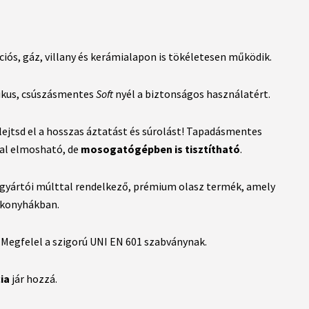
iós, gáz, villany és kerámialapon is tökéletesen működik.
kus, csúszásmentes
Soft
nyél a biztonságos használatért.
ejtsd el a hosszas áztatást és súrolást! Tapadásmentes
tal elmosható, de
mosogatógépben is tisztítható
.
 gyártói múlttal rendelkező, prémium olasz termék, amely
 konyhákban.
Megfelel a szigorú UNI EN 601 szabványnak.
ia
jár hozzá.