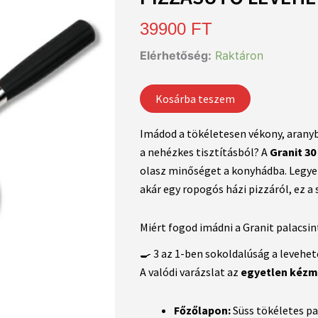
39900
FT
Elérhetőség:
Raktáron
Kosárba teszem
Imádod a tökéletesen vékony, aranyb
a nehézkes tisztításból? A
Granit 30
olasz minőséget a konyhádba. Legyen 
akár egy ropogós házi pizzáról, ez a
Miért fogod imádni a Granit palacsi
🍳 3 az 1-ben sokoldalúság a leveh
A valódi varázslat az
egyetlen kézm
Főzőlapon:
Süss tökéletes pal