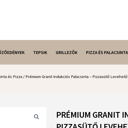
ŐZŐEDÉNYEK
TEPSIK
GRILLEZŐK
PIZZA ÉS PALACSINTA
inta és Pizza
/ Prémium Granit Indukciós Palacsinta – Pizzasütő Levehető 
PRÉMIUM GRANIT I
PIZZASÜTŐ LEVEHET