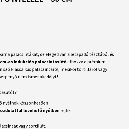
arna palacsintákat, de eleged van a letapadó tésztából és
 cm-es indukciós palacsintasütő
elhozza a prémium
szó klasszikus palacsintáról, mexikói tortilláról vagy
 serpenyő nem ismer akadályt!
ntasütőt?
ető nyélnek köszönhetően
ozdulattal levehető nyélben
rejlik.
acsintát vagy tortillát.