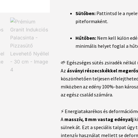
Sütőben:
Pattintsd le a nyel
piteformaként.
Hűtőben:
Nem kell külön edé
minimális helyet foglal a hű
🌱 Egészséges sütés zsiradék nélkül
Az
ásványi részecskékkel megerős
köszönhetően teljesen elfelejtheted 
miközben az edény 100%-ban károsan
az egész család számára.
⚡ Energiatakarékos és deformációme
A
masszív, 8 mm vastag edényalj
ki
sülnek át. Ezt a speciális talpat úg
intenzív használat mellett se deform