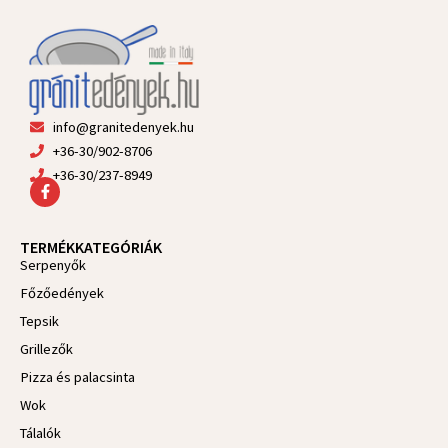
info@granitedenyek.hu
+36-30/902-8706
+36-30/237-8949
F
a
c
e
TERMÉKKATEGÓRIÁK
b
Serpenyők
o
o
Főzőedények
k
-
Tepsik
f
Grillezők
Pizza és palacsinta
Wok
Tálalók