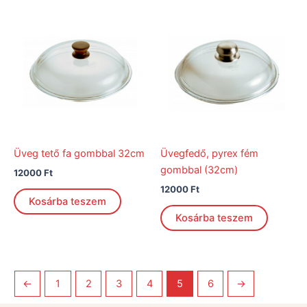
Üveg tető fa gombbal 32cm
Üvegfedő, pyrex fém
gombbal (32cm)
12000
Ft
12000
Ft
Kosárba teszem
Kosárba teszem
←
1
2
3
4
5
6
→