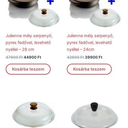
Julienne mély serpenyő,
Julienne mély serpenyő,
pyrex fedővel, levehető
pyrex fedővel, levehető
nyéllel – 28 cm
nyéllel – 24cm
47900
Ft
44900
Ft
42900
Ft
39900
Ft
Kosárba teszem
Kosárba teszem