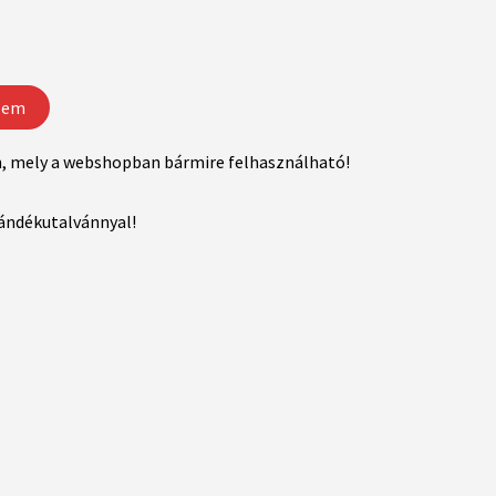
zem
n, mely a webshopban bármire felhasználható!
jándékutalvánnyal!