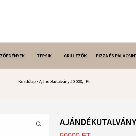
ZŐEDÉNYEK
TEPSIK
GRILLEZŐK
PIZZA ÉS PALACSIN
Kezdőlap
/ Ajándékutalvány 50.000,- Ft
AJÁNDÉKUTALVÁNY 5
50000
FT