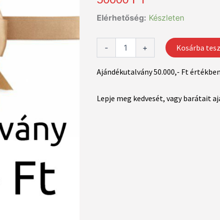
Ajándékutalvány
Elérhetőség:
Készleten
50.000,-
Ft
mennyiség
-
+
Kosárba tes
Ajándékutalvány 50.000,- Ft értékbe
Lepje meg kedvesét, vagy barátait a