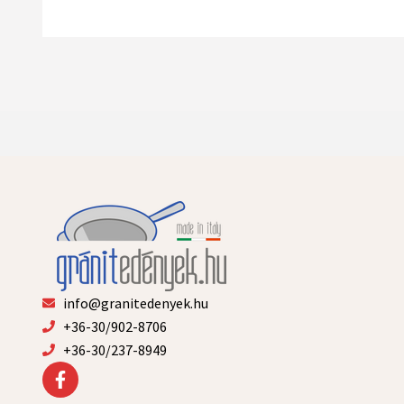
info@granitedenyek.hu
+36-30/902-8706
+36-30/237-8949
F
a