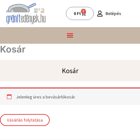
Skip
to
0
Kosár
Belépés
0
Ft
content
Kosár
Kosár
Jelenleg üres a bevásárlókosár.
Vásárlás folytatása