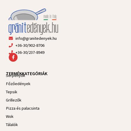
info@granitedenyek.hu
+36-30/902-8706
+36-30/237-8949
F
a
c
e
TERMÉKKATEGÓRIÁK
b
Serpenyők
o
Főzőedények
o
k
Tepsik
-
f
Grillezők
Pizza és palacsinta
Wok
Tálalók